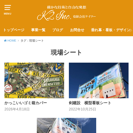
MENU
トップページ
事業一覧
ブログ
お問合せ
垂れ幕・看板・デザイン
HOME
タグ : 現場シート
現場シート
かっこいいゴミ箱カバー
剣建設 横型看板シート
2026年4月18日
2022年10月25日